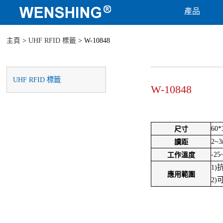
產品
主頁
>
UHF RFID 標籤
> W-10848
UHF RFID 標籤
W-10848
60
尺寸
2~
讀距
-25
工作溫度
1
應用範圍
2)