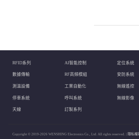
RFID系列
AI智能控制
定位系統
數據傳輸
RF高頻模組
安防系統
測溫設備
工業自動化
無線遙控
停車系統
呼叫系統
無線影像
天線
訂製系列
Copyright © 2019-2026 WENSHING Electronics Co., Ltd. All rights reserved. |
隱私權