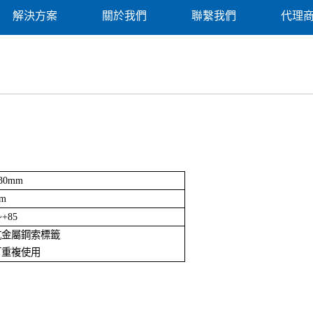
解決方案
關於我們
聯繫我們
代理
*30mm
3m
~+85
)抗金屬鋼索標籤
可重複使用