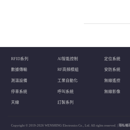
RFID系列
AI智能控制
定位系統
數據傳輸
RF高頻模組
安防系統
測溫設備
工業自動化
無線遙控
停車系統
呼叫系統
無線影像
天線
訂製系列
Copyright © 2019-2026 WENSHING Electronics Co., Ltd. All rights reserved. |
隱私權