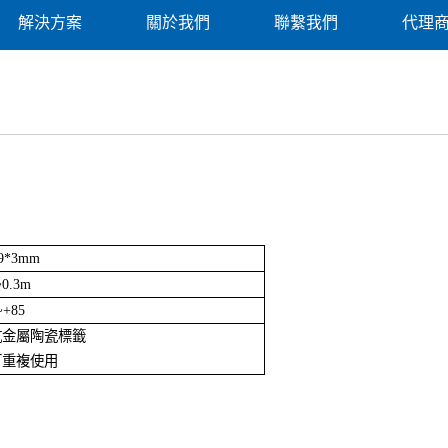
解決方案
關於我們
聯繫我們
代理
*9*3mm
~0.3m
~+85
)抗金屬陶瓷標籤
可重複使用