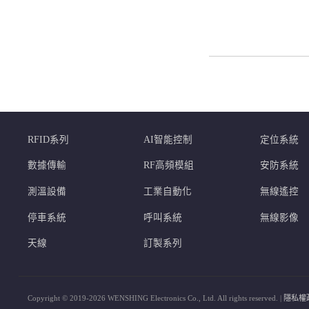
RFID系列
AI智能控制
定位系統
數據傳輸
RF高頻模組
安防系統
測溫設備
工業自動化
無線遙控
停車系統
呼叫系統
無線影像
天線
訂製系列
Copyright © 2019-2026 WENSHING Electronics Co., Ltd. All rights reserved. |
隱私權