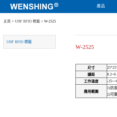
產品
主頁
>
UHF RFID 標籤
> W-2525
UHF RFID 標籤
W-2525
25*2
尺寸
0.2~0
讀距
-25~+
工作溫度
1)抗
應用範圍
2)可