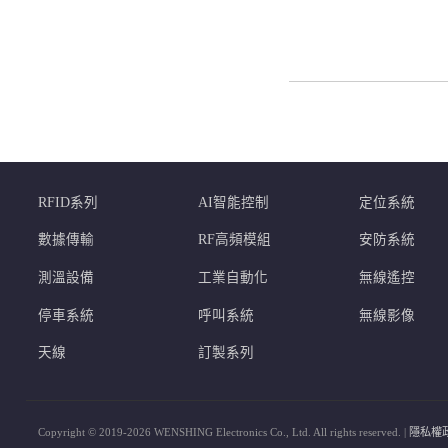
RFID系列
AI智能控制
定位系統
數據傳輸
RF高頻模組
安防系統
測溫設備
工業自動化
無線遙控
停車系統
呼叫系統
無線影像
天線
訂製系列
Copyright © 2019-2026 WENSHING Electronics Co., Ltd. All rights reserved. |
隱私權