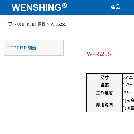
產品
主頁
>
UHF RFID 標籤
> W-55255
UHF RFID 標籤
W-55255
55*2
尺寸
2~3m
讀距
-25~+
工作溫度
1)抗
應用範圍
2)可