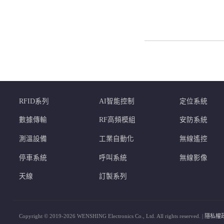
RFID系列
AI智能控制
定位系統
數據傳輸
RF高頻模組
安防系統
測溫設備
工業自動化
無線遙控
停車系統
呼叫系統
無線影像
天線
訂製系列
Copyright © 2019-2026 WENSHING Electronics Co., Ltd. All rights reserved. |
隱私權