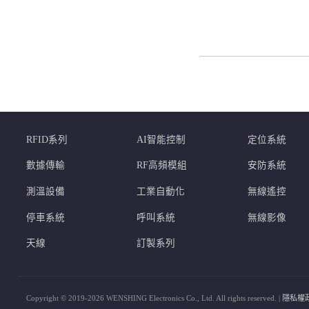
RFID系列
AI智能控制
定位系統
數據傳輸
RF高頻模組
安防系統
測溫設備
工業自動化
無線遙控
停車系統
呼叫系統
無線影像
天線
訂製系列
Copyright © 2019-2026 WENSHING Electronics Co., Ltd. All rights reserved. |
隱私權