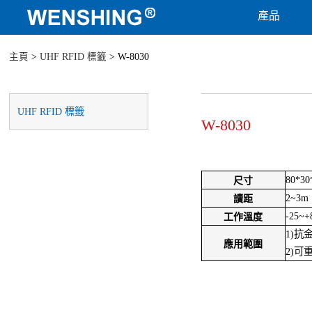
產品
主頁
>
UHF RFID 標籤
> W-8030
UHF RFID 標籤
W-8030
80*3
尺寸
2~3m
讀距
-25~+
工作溫度
1)抗
應用範圍
2)可