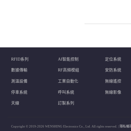
RFID系列
AI智能控制
定位系統
數據傳輸
RF高頻模組
安防系統
測溫設備
工業自動化
無線遙控
停車系統
呼叫系統
無線影像
天線
訂製系列
Copyright © 2019-2026 WENSHING Electronics Co., Ltd. All rights reserved. |
隱私權