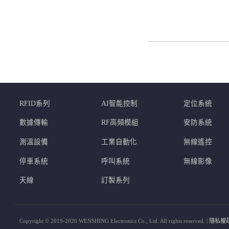
RFID系列
AI智能控制
定位系統
數據傳輸
RF高頻模組
安防系統
測溫設備
工業自動化
無線遙控
停車系統
呼叫系統
無線影像
天線
訂製系列
Copyright © 2019-2026 WENSHING Electronics Co., Ltd. All rights reserved. |
隱私權