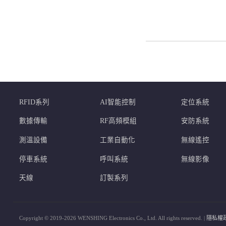
RFID系列
AI智能控制
定位系統
數據傳輸
RF高頻模組
安防系統
測溫設備
工業自動化
無線遙控
停車系統
呼叫系統
無線影像
天線
訂製系列
Copyright © 2019-2026 WENSHING Electronics Co., Ltd. All rights reserved. |
隱私權