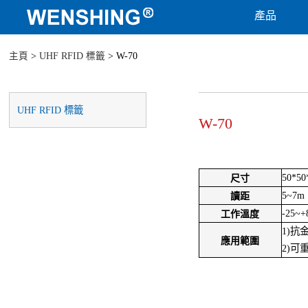
產品
主頁
>
UHF RFID 標籤
> W-70
UHF RFID 標籤
W-70
50*5
尺寸
5~7m
讀距
-25~+
工作溫度
1)抗
應用範圍
2)可