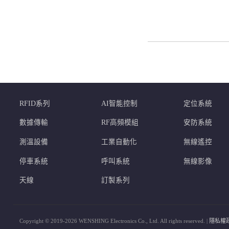
RFID系列
AI智能控制
定位系統
數據傳輸
RF高頻模組
安防系統
測溫設備
工業自動化
無線遙控
停車系統
呼叫系統
無線影像
天線
訂製系列
Copyright © 2019-2026 WENSHING Electronics Co., Ltd. All rights reserved. |
隱私權