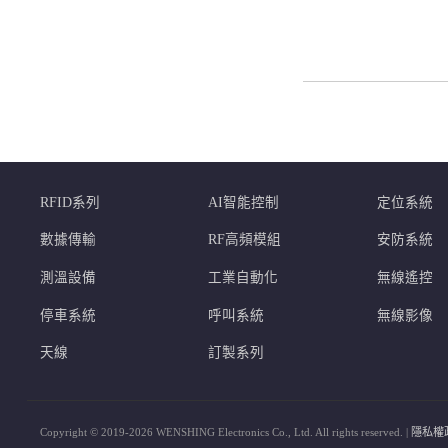
RFID系列
AI智能控制
定位系統
數據傳輸
RF高頻模組
安防系統
測溫設備
工業自動化
無線遙控
停車系統
呼叫系統
無線影像
天線
訂製系列
Copyright © 2019-2026 WENSHING Electronics Co., Ltd. All rights reserved. |
隱私權