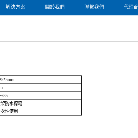
解決方案
關於我們
聯繫我們
代理
25*5mm
3m
~+85
)貨架防水標籤
一次性使用