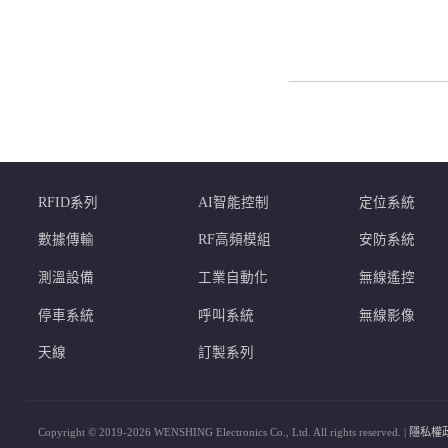
RFID系列
AI智能控制
定位系統
數據傳輸
RF高頻模組
安防系統
測溫設備
工業自動化
無線遙控
停車系統
呼叫系統
無線影像
天線
訂製系列
Copyright © 2019-2026 WENSHING Electronics Co., Ltd. All rights reserved. |
隱私權