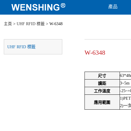
產品
主頁
>
UHF RFID 標籤
> W-6348
UHF RFID 標籤
W-6348
63*4
尺寸
3~5m
讀距
-25~+
工作溫度
1)PE
應用範圍
2)一