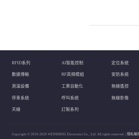
RFID系列
AI智能控制
定位系統
數據傳輸
RF高頻模組
安防系統
測溫設備
工業自動化
無線遙控
停車系統
呼叫系統
無線影像
天線
訂製系列
Copyright © 2019-2026 WENSHING Electronics Co., Ltd. All rights reserved. |
隱私權