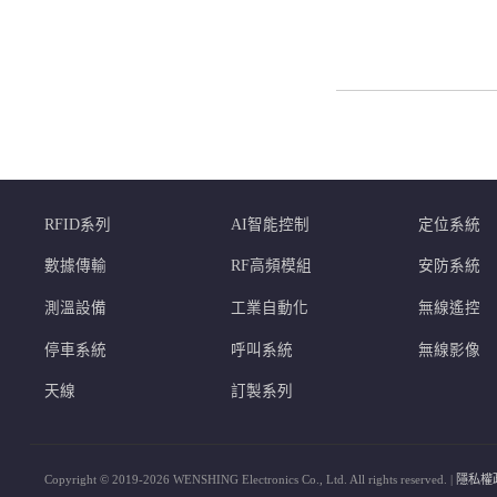
RFID系列
AI智能控制
定位系統
數據傳輸
RF高頻模組
安防系統
測溫設備
工業自動化
無線遙控
停車系統
呼叫系統
無線影像
天線
訂製系列
Copyright © 2019-2026 WENSHING Electronics Co., Ltd. All rights reserved. |
隱私權