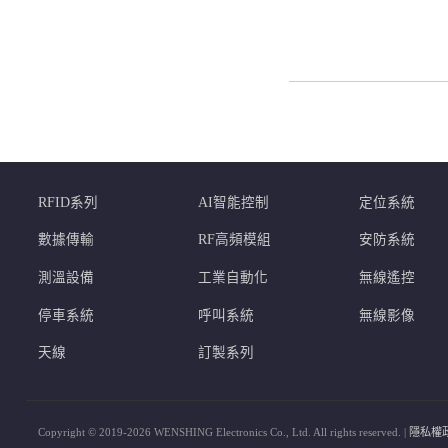
RFID系列
AI智能控制
定位系統
數據傳輸
RF高頻模組
安防系統
測溫設備
工業自動化
無線遙控
停車系統
呼叫系統
無線影像
天線
訂製系列
Copyright © 2019-2026 WENSHING Electronics Co., Ltd. All rights reserved. |
隱私權