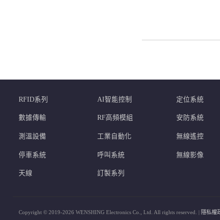
RFID系列
AI智能控制
定位系統
數據傳輸
RF高頻模組
安防系統
測溫設備
工業自動化
無線遙控
停車系統
呼叫系統
無線影像
天線
訂製系列
Copyright © 2019-2026 WENSHING Electronics Co., Ltd. All rights reserved. |
隱私權