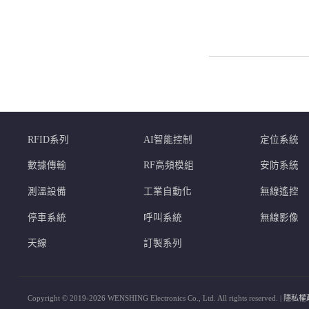
RFID系列
AI智能控制
定位系統
數據傳輸
RF高頻模組
安防系統
測溫設備
工業自動化
無線遙控
停車系統
呼叫系統
無線影像
天線
訂製系列
Copyright © 2019-2026 WENSHING Electronics Co., Ltd. All rights reserved. |
隱私權