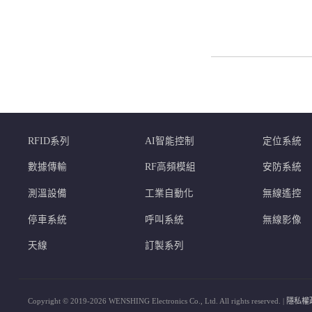
RFID系列
AI智能控制
定位系統
數據傳輸
RF高頻模組
安防系統
測溫設備
工業自動化
無線遙控
停車系統
呼叫系統
無線影像
天線
訂製系列
Copyright © 2019-2026 WENSHING Electronics Co., Ltd. All rights reserved. |
隱私權