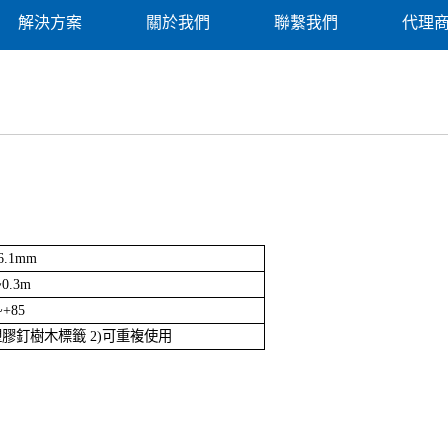
解決方案
關於我們
聯繫我們
代理
6.1mm
~0.3m
~+85
塑膠釘樹木標籤 2)可重複使用