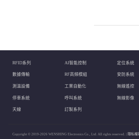
RFID系列
AI智能控制
定位系統
數據傳輸
RF高頻模組
安防系統
測溫設備
工業自動化
無線遙控
停車系統
呼叫系統
無線影像
天線
訂製系列
Copyright © 2019-2026 WENSHING Electronics Co., Ltd. All rights reserved. |
隱私權