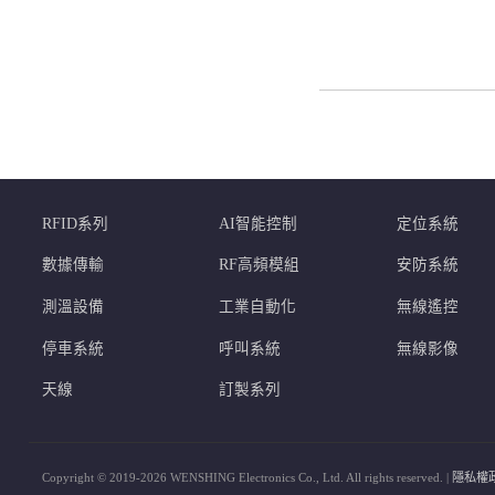
RFID系列
AI智能控制
定位系統
數據傳輸
RF高頻模組
安防系統
測溫設備
工業自動化
無線遙控
停車系統
呼叫系統
無線影像
天線
訂製系列
Copyright © 2019-2026 WENSHING Electronics Co., Ltd. All rights reserved. |
隱私權