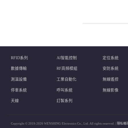
RFID系列
AI智能控制
定位系統
數據傳輸
RF高頻模組
安防系統
測溫設備
工業自動化
無線遙控
停車系統
呼叫系統
無線影像
天線
訂製系列
Copyright © 2019-2026 WENSHING Electronics Co., Ltd. All rights reserved. |
隱私權