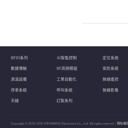
RFID系列
AI智能控制
定位系統
數據傳輸
RF高頻模組
安防系統
測溫設備
工業自動化
無線遙控
停車系統
呼叫系統
無線影像
天線
訂製系列
Copyright © 2019-2026 WENSHING Electronics Co., Ltd. All rights reserved. |
隱私權