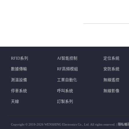
RFID系列
AI智能控制
定位系統
數據傳輸
RF高頻模組
安防系統
測溫設備
工業自動化
無線遙控
停車系統
呼叫系統
無線影像
天線
訂製系列
Copyright © 2019-2026 WENSHING Electronics Co., Ltd. All rights reserved. |
隱私權