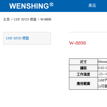
產品
主頁
>
UHF RFID 標籤
> W-8898
UHF RFID 標籤
W-8898
60mm
尺寸
0.02~
讀距
-25~+
工作溫度
1)H
應用範圍
2)可