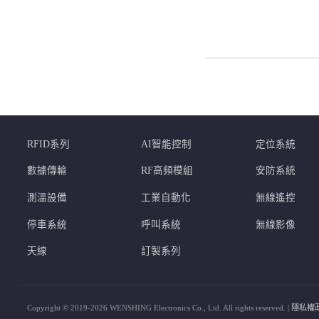
RFID系列
AI智能控制
定位系統
數據傳輸
RF高頻模組
安防系統
測溫設備
工業自動化
無線遙控
停車系統
呼叫系統
無線影像
天線
訂製系列
Copyright © 2019-2026 WENSHING Electronics Co., Ltd. All rights reserved. |
隱私權