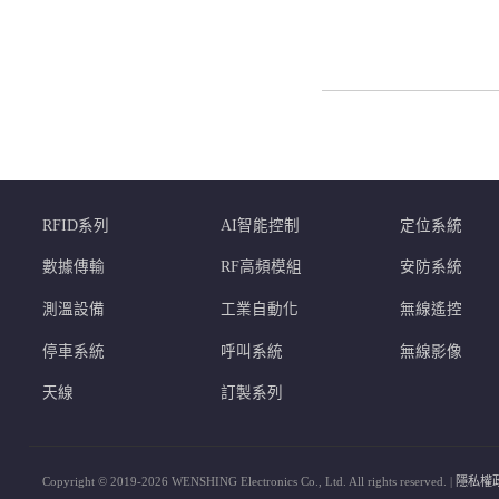
RFID系列
AI智能控制
定位系統
數據傳輸
RF高頻模組
安防系統
測溫設備
工業自動化
無線遙控
停車系統
呼叫系統
無線影像
天線
訂製系列
Copyright © 2019-2026 WENSHING Electronics Co., Ltd. All rights reserved. |
隱私權