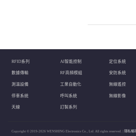
RFID系列
AI智能控制
定位系統
數據傳輸
RF高頻模組
安防系統
測溫設備
工業自動化
無線遙控
停車系統
呼叫系統
無線影像
天線
訂製系列
Copyright © 2019-2026 WENSHING Electronics Co., Ltd. All rights reserved. |
隱私權