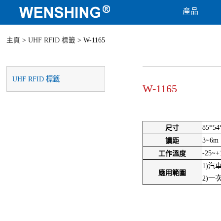
產品
主頁
>
UHF RFID 標籤
> W-1165
UHF RFID 標籤
W-1165
85*54
尺寸
3~6m
讀距
-25~+
工作溫度
1)
應用範圍
2)一