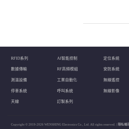
RFID系列
AI智能控制
定位系統
數據傳輸
RF高頻模組
安防系統
測溫設備
工業自動化
無線遙控
停車系統
呼叫系統
無線影像
天線
訂製系列
Copyright © 2019-2026 WENSHING Electronics Co., Ltd. All rights reserved. |
隱私權