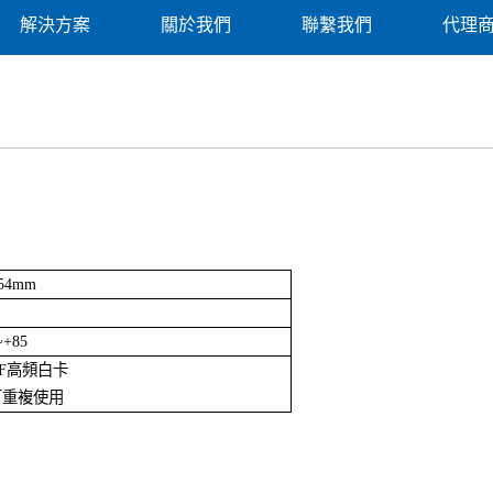
解決方案
關於我們
聯繫我們
代理
*54mm
~+85
HF高頻白卡
可重複使用