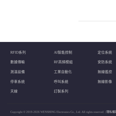
RFID系列
AI智能控制
定位系統
數據傳輸
RF高頻模組
安防系統
測溫設備
工業自動化
無線遙控
停車系統
呼叫系統
無線影像
天線
訂製系列
Copyright © 2019-2026 WENSHING Electronics Co., Ltd. All rights reserved. |
隱私權