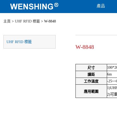
產品
主頁
>
UHF RFID 標籤
> W-8848
UHF RFID 標籤
W-8848
100*
尺寸
6m
讀距
-25~+
工作溫度
1)U
應用範圍
2)可