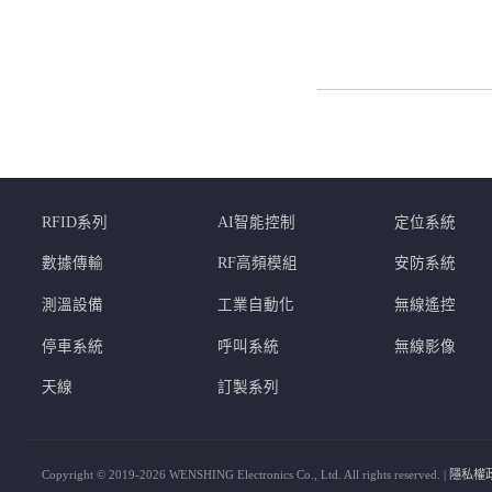
RFID系列
AI智能控制
定位系統
數據傳輸
RF高頻模組
安防系統
測溫設備
工業自動化
無線遙控
停車系統
呼叫系統
無線影像
天線
訂製系列
Copyright © 2019-2026 WENSHING Electronics Co., Ltd. All rights reserved. |
隱私權