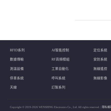
RFID系列
AI智能控制
定位系統
數據傳輸
RF高頻模組
安防系統
測溫設備
工業自動化
無線遙控
停車系統
呼叫系統
無線影像
天線
訂製系列
Copyright © 2019-2026 WENSHING Electronics Co., Ltd. All rights reserved. |
隱私權