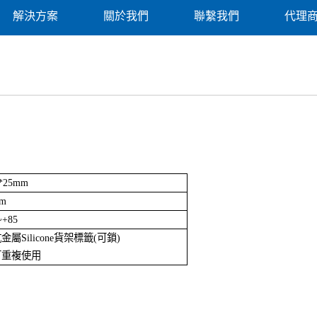
解決方案
關於我們
聯繫我們
代理
0*25mm
5m
~+85
抗金屬Silicone貨架標籤(可鎖)
可重複使用