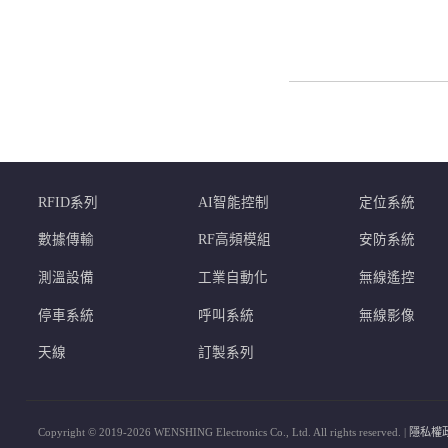
RFID系列
AI智能控制
定位系統
數據傳輸
RF高頻模組
安防系統
測溫設備
工業自動化
無線遙控
停車系統
呼叫系統
無線影像
天線
訂製系列
Copyright © 2019-2026 WENSHING Electronics Co., Ltd. All rights reserved. |
隱私權